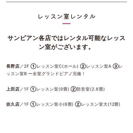
レッスン室レンタル
サンピアン各店ではレンタル可能なレッス
ン室がございます。
長野店
／2F
①
レッスン室C(ホール)
②
レッスン室A
③
レ
ッスン室B ー全室グランドピアノ完備！
上田店
／1F
①
レッスン室(9畳)
②
防音室(2.6畳)
佐久店
／1F
①
レッスン室小(6畳)
②
レッスン室大(12畳)