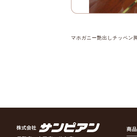
マホガニー艶出しチッペン脚
商